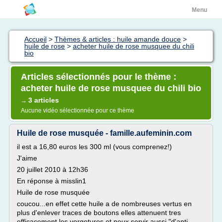
Menu
Accueil
>
Thèmes & articles : huile amande douce
>
huile de rose
>
acheter huile de rose musquee du chili
bio
Articles sélectionnés pour le thème :
acheter huile de rose musquee du chili bio
3 articles
→
Aucune vidéo sélectionnée pour ce thème
Huile de rose musquée - famille.aufeminin.com
il est a 16,80 euros les 300 ml (vous comprenez!)
J'aime
20 juillet 2010 à 12h36
En réponse à misslin1
Huile de rose musquée
coucou...en effet cette huile a de nombreuses vertus en
plus d'enlever traces de boutons elles attenuent tres
efficacement les vergetures et peux servir aussi "d'anti