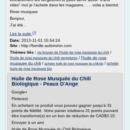
rides" moi je l'achete dans les magasins ... ...voila a bientot
Rose musquee
Bonjour,
J'ai été...
Lire la suite
Date:
2013-11-01 15:54:24
Site :
http://famille.aufeminin.com
Thèmes liés :
/
ou trouver de l'huile de rose musquee du chili
/
l'huile de rose
l'huile de rose musquee du chili vergetures
musquee du chili
/
/
acheter
acheter huile de rose musquee du chili bio
huile de rose musquee bio
Huile de Rose Musquée du Chili
Biologique - Peaux D'Ange
Google+
Pinterest
En achetant ce produit vous pouvez gagner jusqu'à 31
points de fidélité. Votre panier totalisera 31 points pouvant
être transformé(s) en un bon de réduction de CAD$3.10.
Envoyer à un ami
Huile de Rose Musquée du Chili Biologique