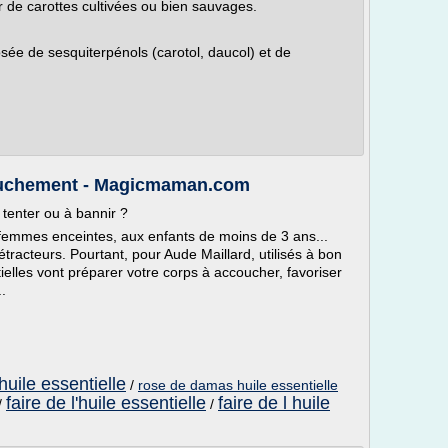
ir de carottes cultivées ou bien sauvages.
osée de sesquiterpénols (carotol, daucol) et de
couchement - Magicmaman.com
 tenter ou à bannir ?
x femmes enceintes, aux enfants de moins de 3 ans...
étracteurs. Pourtant, pour Aude Maillard, utilisés à bon
ielles vont préparer votre corps à accoucher, favoriser
..
huile essentielle
/
rose de damas huile essentielle
faire de l'huile essentielle
faire de l huile
/
/