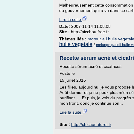
Malheureusement cette consommation de 
du gouvernement qui a vu dans ce carbu
Lire la suite
Date:
2007-11-14 11:08:08
Site :
http://picchou.free.fr
Thèmes liés :
moteur a l huile vegetal
huile vegetale
/
melange gasoil huile v
Recette sérum acné et cicatri
Recette sérum acné et cicatrices
Posté le
15 juillet 2016
Les filles, aujourd'hui je vous propose l
Août dernier et je ne peux plus m'en sép
purifiant ... Et puis, je vois du progrè
mon front, donc je continue son...
Lire la suite
Site :
http://chicaunaturel.fr