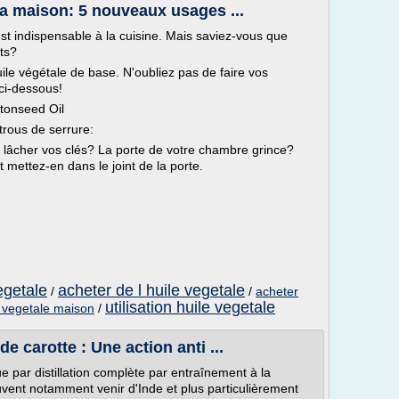
a maison: 5 nouveaux usages ...
st indispensable à la cuisine. Mais saviez-vous que
nts?
uile végétale de base. N'oubliez pas de faire vos
ci-dessous!
ttonseed Oil
trous de serrure:
 lâcher vos clés? La porte de votre chambre grince?
 mettez-en dans le joint de la porte.
egetale
acheter de l huile vegetale
/
/
acheter
utilisation huile vegetale
e vegetale maison
/
de carotte : Une action anti ...
ue par distillation complète par entraînement à la
uvent notamment venir d'Inde et plus particulièrement