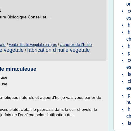
or
t
c
ure Biologique Conseil et...
es
h
h
ch
ale
/
/
acheter de l'huile
vente d'huile vegetale en gros
h
le vegetale
fabrication d huile vegetale
/
p
c
es
ile miraculeuse
f
euse
c
euse
es
p
étiques naturels et aujourd'hui je vais vous parler de
hu
h
ais plutôt c'était le psoriasis dans le cuir chevelu, le
 fais de l'eczéma selon l'utilisation de...
ch
f