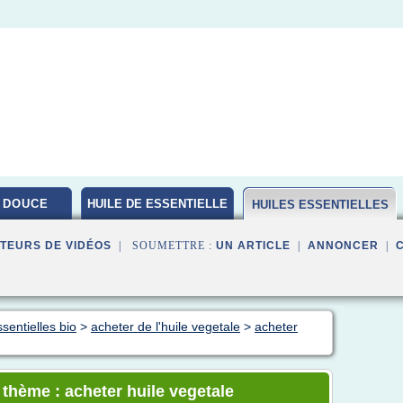
 DOUCE
HUILE DE ESSENTIELLE
HUILES ESSENTIELLES
BIO
TEURS DE VIDÉOS
| SOUMETTRE :
UN ARTICLE
|
ANNONCER
|
sentielles bio
>
acheter de l'huile vegetale
>
acheter
 thème : acheter huile vegetale