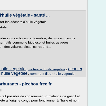
huile végétale - santé ...
rer les déchets d'huile végétale
étale
élevé du carburant automobile, de plus en plus de
ternatifs comme le biodiesel et huiles usagées
ion des voitures diesel se répand...
huile vegetale
acheter
/
moteur a l huile vegetale
/
 huile vegetale
/
comment filtrer huile vegetale
rburants - picchou.free.fr
!!
 à fait possible de consommer un mélange de gasoil et
été à l'origine conçu pour fonctionner à l'huile et non