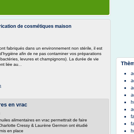
brication de cosmétiques maison
nt fabriqués dans un environnement non stérile, il est
 d'hygiène afin de ne pas contaminer vos préparations
 bactéries, levures et champignons). La durée de vie
Thèm
nt liée au...
a
a
m
a
a
h
res en vrac
a
c
f
huiles alimentaires en vrac permettrait de faire
f
. Charlotte Cressy & Laurène Germon ont étudié
mis en place
h