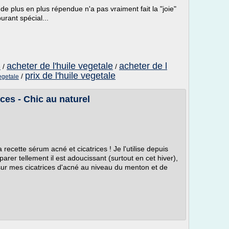
plus en plus répendue n'a pas vraiment fait la "joie"
rant spécial...
acheter de l'huile vegetale
acheter de l
e
/
/
prix de l'huile vegetale
/
egetale
ces - Chic au naturel
a recette sérum acné et cicatrices ! Je l'utilise depuis
arer tellement il est adoucissant (surtout en cet hiver),
s sur mes cicatrices d'acné au niveau du menton et de