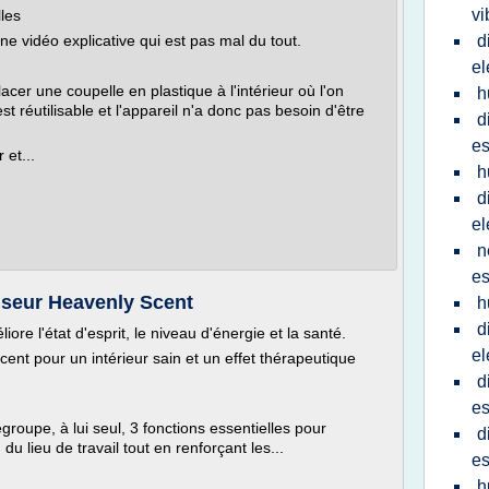
vi
lles
ne vidéo explicative qui est pas mal du tout.
d
el
cer une coupelle en plastique à l'intérieur où l'on
h
est réutilisable et l'appareil n'a donc pas besoin d'être
d
es
 et...
h
d
el
n
es
useur Heavenly Scent
h
d
iore l'état d'esprit, le niveau d'énergie et la santé.
el
Scent pour un intérieur sain et un effet thérapeutique
d
es
roupe, à lui seul, 3 fonctions essentielles pour
d
u lieu de travail tout en renforçant les...
es
h