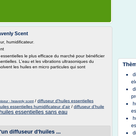
avenly Scent
eur, humidificateur.
nt
 essentielles le plus efficace du marché pour bénéficier
ntielles. L'eau et les vibrations ultrasoniques du
Thèm
solvent les huiles en micro particules qui sont
d
el
d
p
/
diffuseur d'huiles essentielles
oniseur - heavenly scent
h
uiles essentielles humidificateur d'air
/
diffuseur d'huile
es
'huiles essentielles sans eau
h
es
un diffuseur d'huiles ...
d