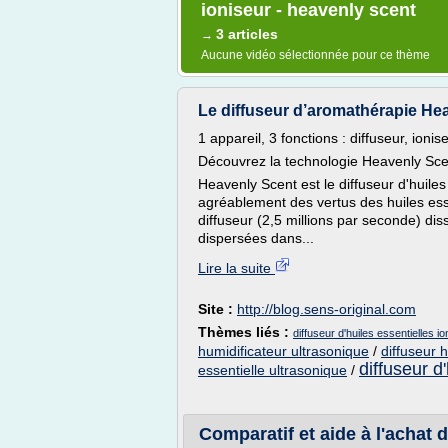
ioniseur - heavenly scent
3 articles
→
Aucune vidéo sélectionnée pour ce thème
Le diffuseur d’aromathérapie He
1 appareil, 3 fonctions : diffuseur, ionis
Découvrez la technologie Heavenly Sce
Heavenly Scent est le diffuseur d'huiles
agréablement des vertus des huiles esse
diffuseur (2,5 millions par seconde) dis
dispersées dans...
Lire la suite
Site :
http://blog.sens-original.com
Thèmes liés :
diffuseur d'huiles essentielles i
humidificateur ultrasonique
/
diffuseur h
diffuseur d
essentielle ultrasonique
/
Comparatif et aide à l'achat d'