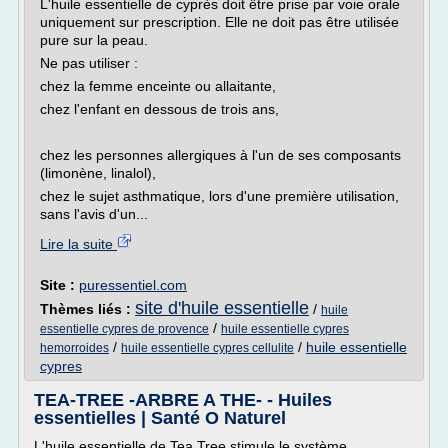
L'huile essentielle de cyprès doit être prise par voie orale
uniquement sur prescription. Elle ne doit pas être utilisée
pure sur la peau.
Ne pas utiliser :
chez la femme enceinte ou allaitante,
chez l'enfant en dessous de trois ans,
chez les personnes allergiques à l'un de ses composants
(limonène, linalol),
chez le sujet asthmatique, lors d'une première utilisation,
sans l'avis d'un...
Lire la suite
Site :
puressentiel.com
site d'huile essentielle
Thèmes liés :
/
huile
/
essentielle cypres de provence
huile essentielle cypres
/
/
huile essentielle
hemorroides
huile essentielle cypres cellulite
cypres
TEA-TREE -ARBRE A THE- - Huiles
essentielles | Santé O Naturel
L'huile essentielle de Tea Tree stimule le système