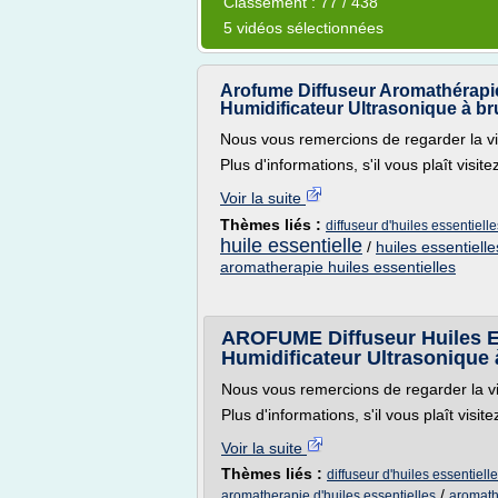
Classement : 77 / 438
5 vidéos sélectionnées
Arofume Diffuseur Aromathérapie 
Humidificateur Ultrasonique à b
Nous vous remercions de regarder la v
Plus d'informations, s'il vous plaît visi
Voir la suite
Thèmes liés :
diffuseur d'huiles essentiell
huile essentielle
/
huiles essentiell
aromatherapie huiles essentielles
AROFUME Diffuseur Huiles Es
Humidificateur Ultrasonique
Nous vous remercions de regarder la v
Plus d'informations, s'il vous plaît vis
Voir la suite
Thèmes liés :
diffuseur d'huiles essentiell
/
aromatherapie d'huiles essentielles
aromathe