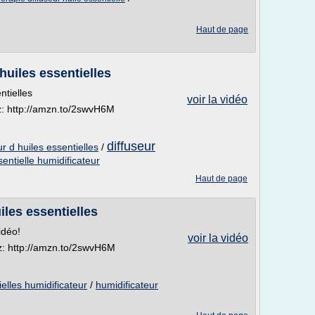
Haut de page
huiles essentielles
ntielles
voir la vidéo
tez: http://amzn.to/2swvH6M
diffuseur
ur d huiles essentielles
/
sentielle humidificateur
Haut de page
iles essentielles
idéo!
voir la vidéo
itez: http://amzn.to/2swvH6M
ielles humidificateur
/
humidificateur