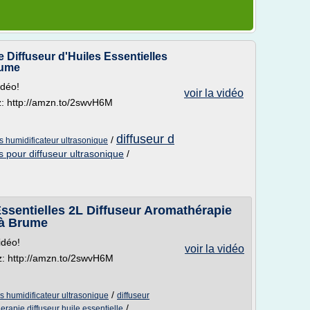
Diffuseur d'Huiles Essentielles
rume
idéo!
voir la vidéo
tez: http://amzn.to/2swvH6M
diffuseur d
/
es humidificateur ultrasonique
es pour diffuseur ultrasonique
/
sentielles 2L Diffuseur Aromathérapie
 à Brume
idéo!
voir la vidéo
itez: http://amzn.to/2swvH6M
/
es humidificateur ultrasonique
diffuseur
/
rapie diffuseur huile essentielle