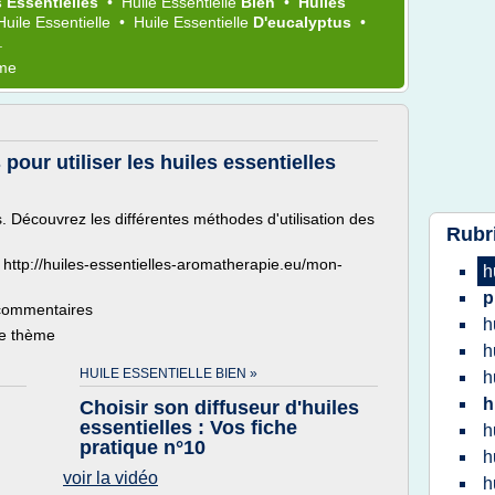
s Essentielles
•
Huile Essentielle
Bien
•
Huiles
Huile Essentielle
•
Huile Essentielle
D'eucalyptus
•
.
ème
pour utiliser les huiles essentielles
s. Découvrez les différentes méthodes d'utilisation des
Rubr
: http://huiles-essentielles-aromatherapie.eu/mon-
h
p
 commentaires
h
ce thème
h
HUILE ESSENTIELLE BIEN »
h
h
Choisir son diffuseur d'huiles
essentielles : Vos fiche
h
pratique n°10
h
voir la vidéo
h