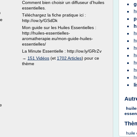
Comment bien choisir un diffuseur d'huiles
g
essentielles.
h
n
Téléchargez la fiche pratique ici :
p
le
http://ow.ly/GSdDk
h
Mon guide sur les Huiles Essentielles :
http://huiles-essentielles-
h
aromatherapie.eu/mon-guide-huiles-
h
essentielles/
h
La Minute Essentielle : http://ow.ly/GRrZv
h
→
151 Vidéos
(et
1702 Articles
) pour ce
h
thème
h
h
l
Autr
e
huile
essen
Thèm
huile