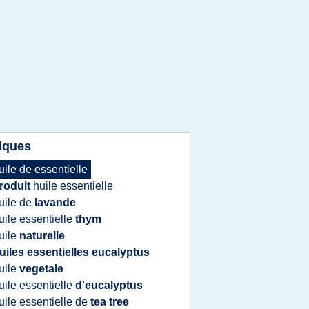
iques
uile
de
essentielle
roduit
huile essentielle
uile
de
lavande
uile essentielle
thym
uile
naturelle
uiles essentielles eucalyptus
uile
vegetale
uile essentielle
d'eucalyptus
uile essentielle
de
tea tree