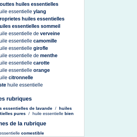
outtes huiles essentielles
uile essentielle
ylang
roprietes huiles essentielles
uiles essentielles sommeil
uile essentielle
de
verveine
uile essentielle
camomille
uile essentielle
girofle
uile essentielle
de
menthe
uile essentielle
carotte
uile essentielle
orange
uile
citronnelle
iste
huile essentielle
es rubriques
s essentielles
de
lavande
/
huiles
tielles pures
/
huile essentielle
bien
es de la rubrique
 essentielle
comestible