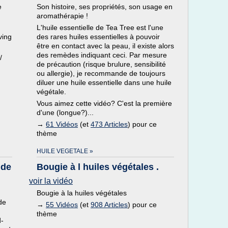
e
Son histoire, ses propriétés, son usage en
aromathérapie !
L'huile essentielle de Tea Tree est l'une
ving
des rares huiles essentielles à pouvoir
être en contact avec la peau, il existe alors
des remèdes indiquant ceci. Par mesure
/
de précaution (risque brulure, sensibilité
ou allergie), je recommande de toujours
diluer une huile essentielle dans une huile
végétale.
Vous aimez cette vidéo? C'est la première
d'une (longue?)...
→
61 Vidéos
(et
473 Articles
) pour ce
thème
HUILE VEGETALE »
nde
Bougie à l huiles végétales .
voir la vidéo
Bougie à la huiles végétales
 de
→
55 Vidéos
(et
908 Articles
) pour ce
thème
d-