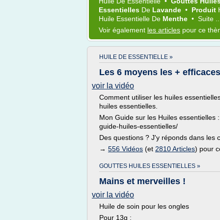
Huile
De
Essentielle
•
Gouttes Huile
Essentielles
De
Lavande
•
Produit
Huile Essentielle
De
Menthe
•
Suite ..
Voir également
les articles
pour ce th
HUILE DE ESSENTIELLE »
Les 6 moyens les + efficaces 
voir la vidéo
Comment utiliser les huiles essentielle
huiles essentielles.
Mon Guide sur les Huiles essentielles 
guide-huiles-essentielles/
Des questions ? J'y réponds dans les
→
556 Vidéos
(et
2810 Articles
) pour 
GOUTTES HUILES ESSENTIELLES »
Mains et merveilles !
voir la vidéo
Huile de soin pour les ongles
Pour 13g :