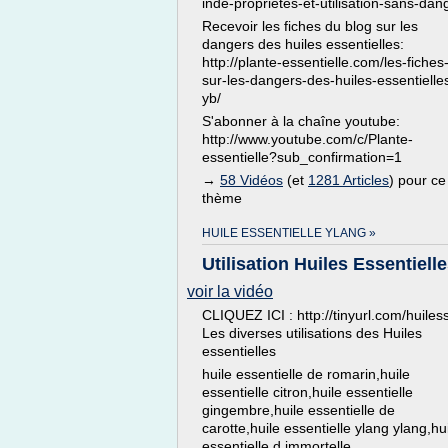
inde-proprietes-et-utilisation-sans-dan
Recevoir les fiches du blog sur les
dangers des huiles essentielles:
http://plante-essentielle.com/les-fiches
sur-les-dangers-des-huiles-essentielle
yb/
S'abonner à la chaîne youtube:
http://www.youtube.com/c/Plante-
essentielle?sub_confirmation=1
→
58 Vidéos
(et
1281 Articles
) pour ce
thème
HUILE ESSENTIELLE YLANG »
Utilisation Huiles Essentiell
voir la vidéo
CLIQUEZ ICI : http://tinyurl.com/huiles
Les diverses utilisations des Huiles
essentielles
huile essentielle de romarin,huile
essentielle citron,huile essentielle
gingembre,huile essentielle de
carotte,huile essentielle ylang ylang,hu
essentielle d immortelle