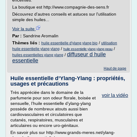
enceintes.
La boutique est http://www.compagnie-des-sens.fr
Découvrez d'autres conseils et astuces sur l'utilisation
simple des huiles...
Voir la suite
Par :
Sandrine Aromalin
Thèmes liés :
/
huile essentielle d'ylang ylang bio
utilisation
/
/
huile essentielle ylang ylang
huile essentielle ylang ylang peau
diffuseur d huile
/
huiles essentielles ylang ylang
essentielle
Haut de page
Huile essentielle d’Ylang-Ylang : propriétés,
usages et précautions
Très appréciée dans le domaine de la
voir la vidéo
parfumerie pour son odeur florale, boisée et
sensuelle, l’huile essentielle d’ylang-ylang
possède de nombreux atouts aussi bien
cardiovasculaires et circulatoires que
cutanés, respiratoires, musculaires et
articulaires ou encore uro-génitaux.
En savoir plus sur http://www.grands-meres.net/ylang-