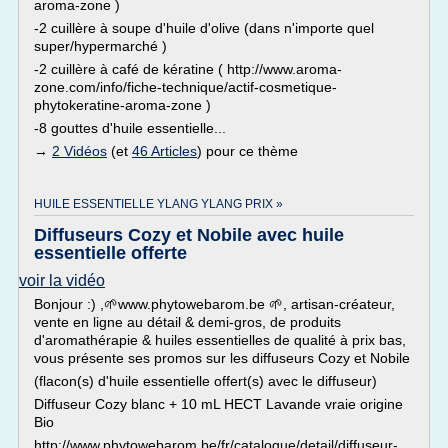
aroma-zone )
-2 cuillère à soupe d'huile d'olive (dans n'importe quel
super/hypermarché )
-2 cuillère à café de kératine ( http://www.aroma-
zone.com/info/fiche-technique/actif-cosmetique-
phytokeratine-aroma-zone )
-8 gouttes d'huile essentielle...
→
2 Vidéos
(et
46 Articles
) pour ce thème
HUILE ESSENTIELLE YLANG YLANG PRIX »
Diffuseurs Cozy et Nobile avec huile
essentielle offerte
voir la vidéo
Bonjour :) ,🌱www.phytowebarom.be 🌱, artisan-créateur,
vente en ligne au détail & demi-gros, de produits
d'aromathérapie & huiles essentielles de qualité à prix bas,
vous présente ses promos sur les diffuseurs Cozy et Nobile
(flacon(s) d'huile essentielle offert(s) avec le diffuseur)
Diffuseur Cozy blanc + 10 mL HECT Lavande vraie origine
Bio
http://www.phytowebarom.be/fr/catalogue/detail/diffuseur-