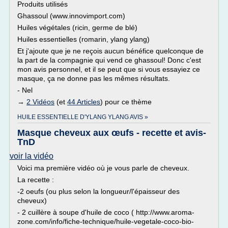
Produits utilisés
Ghassoul (www.innovimport.com)
Huiles végétales (ricin, germe de blé)
Huiles essentielles (romarin, ylang ylang)
Et j'ajoute que je ne reçois aucun bénéfice quelconque de
la part de la compagnie qui vend ce ghassoul! Donc c'est
mon avis personnel, et il se peut que si vous essayiez ce
masque, ça ne donne pas les mêmes résultats.
- Nel
→
2 Vidéos
(et
44 Articles
) pour ce thème
HUILE ESSENTIELLE D'YLANG YLANG AVIS »
Masque cheveux aux œufs - recette et avis-
TnD
voir la vidéo
Voici ma première vidéo où je vous parle de cheveux.
La recette :
-2 oeufs (ou plus selon la longueur/l'épaisseur des
cheveux)
- 2 cuillère à soupe d'huile de coco ( http://www.aroma-
zone.com/info/fiche-technique/huile-vegetale-coco-bio-