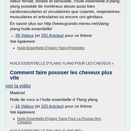
odeur florale, boisée et sensuelle, l’huile essentielle d’ylang-
ylang possède de nombreux atouts aussi bien
cardiovasculaires et circulatoires que cutanés, respiratoires,
musculaires et articulaires ou encore uro-génitaux.
En savoir plus sur http://www.grands-meres.net/ylang-
ylang-huile-essentielle/
→
39 Vidéos
(et
292 Articles
) pour ce thème
Voir également
:
Huile Essentielle D'ylang Ylang Proprietes
HUILE ESSENTIELLE D'YLANG YLANG POUR LES CHEVEUX »
Comment faire pousser les cheveux plus
vite
voir la vidéo
Matériel
Huile de coco a l huile essentielle d Ylang ylang
→
16 Vidéos
(et
103 Articles
) pour ce thème
Voir également
:
Huile Essentielle D'ylang Ylang Pour La Pousse Des
Cheveux