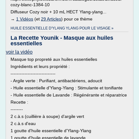
cozy-blanc-1384-10
Diffuseur Cozy noir + 10 mL HECT Ylang-ylang...
→
1 Vidéos
(et
29 Articles
) pour ce thème
HUILE ESSENTIELLE D'YLANG YLANG POUR LE VISAGE »
La Recette Younik - Masque aux huiles
essentielles
voir la vidéo
Masque top propreté aux huiles essentielles
Ingrédients et leurs propriété :
-----------------------------
- Argile verte : Purifiant, antibactériens, adoucit
- Huile essentielle d'Ylang-Ylang : Stimulante et tonifiante
- Huile essentielle de Lavande : Régénérante et réparatrice
Recette :
--------
2 c.à.s (cuillière à soupe) d'argile vert
2 c.à.s d'eau
1 goutte d'huile essentielle d'Ylang-Ylang
1 goutte d'huile essentielle de lavande