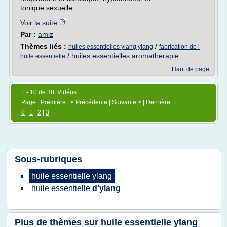
tonique sexuelle
Voir la suite
Par :
amiz
Thèmes liés :
/
huiles essentielles ylang ylang
fabrication de l
/
huiles essentielles aromatherapie
huile essentielle
Haut de page
1 - 10 de 38 Vidéos
Page : Première | < Précédente |
Suivante
> |
Dernière
0
|
1
|
2
|
3
Sous-rubriques
huile essentielle ylang
huile essentielle
d'ylang
Plus de thèmes sur
huile essentielle ylang