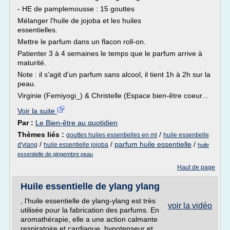
- HE de pamplemousse : 15 gouttes
Mélanger l'huile de jojoba et les huiles
essentielles.
Mettre le parfum dans un flacon roll-on.
Patienter 3 à 4 semaines le temps que le parfum arrive à
maturité.
Note : il s'agit d'un parfum sans alcool, il tient 1h à 2h sur la
peau.
Virginie (Femiyogi_) & Christelle (Espace bien-être coeur...
Voir la suite
Par :
Le Bien-être au quotidien
Thèmes liés :
/
gouttes huiles essentielles en ml
huile essentielle
/
/
parfum huile essentielle
/
d'ylang
huile essentielle jojoba
huile
essentielle de gingembre peau
Haut de page
Huile essentielle de ylang ylang
, l'huile essentielle de ylang-ylang est très
voir la vidéo
utilisée pour la fabrication des parfums. En
aromathérapie, elle a une action calmante
respiratoire et cardiaque, hypotenseur et