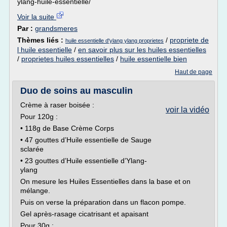
ylang-huile-essentielle/
Voir la suite
Par :
grandsmeres
Thèmes liés :
/
propriete de
huile essentielle d'ylang ylang proprietes
l huile essentielle
/
en savoir plus sur les huiles essentielles
/
proprietes huiles essentielles
/
huile essentielle bien
Haut de page
Duo de soins au masculin
Crème à raser boisée :
voir la vidéo
Pour 120g :
• 118g de Base Crème Corps
• 47 gouttes d’Huile essentielle de Sauge
sclarée
• 23 gouttes d’Huile essentielle d’Ylang-
ylang
On mesure les Huiles Essentielles dans la base et on
mélange.
Puis on verse la préparation dans un flacon pompe.
Gel après-rasage cicatrisant et apaisant
Pour 30g :