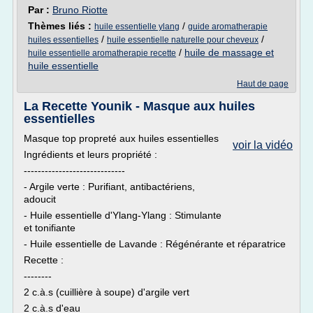
Par :
Bruno Riotte
Thèmes liés :
/
huile essentielle ylang
guide aromatherapie
/
/
huiles essentielles
huile essentielle naturelle pour cheveux
/
huile de massage et
huile essentielle aromatherapie recette
huile essentielle
Haut de page
La Recette Younik - Masque aux huiles
essentielles
Masque top propreté aux huiles essentielles
voir la vidéo
Ingrédients et leurs propriété :
-----------------------------
- Argile verte : Purifiant, antibactériens,
adoucit
- Huile essentielle d'Ylang-Ylang : Stimulante
et tonifiante
- Huile essentielle de Lavande : Régénérante et réparatrice
Recette :
--------
2 c.à.s (cuillière à soupe) d'argile vert
2 c.à.s d'eau