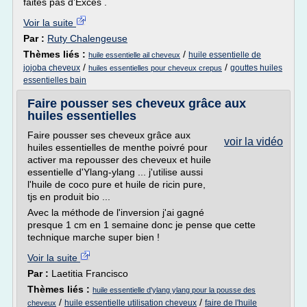
faites pas d’Excès .
Voir la suite
Par :
Ruty Chalengeuse
Thèmes liés :
/
huile essentielle de
huile essentielle ail cheveux
/
/
jojoba cheveux
gouttes huiles
huiles essentielles pour cheveux crepus
essentielles bain
Faire pousser ses cheveux grâce aux
huiles essentielles
Faire pousser ses cheveux grâce aux
voir la vidéo
huiles essentielles de menthe poivré pour
activer ma repousser des cheveux et huile
essentielle d'Ylang-ylang ... j'utilise aussi
l'huile de coco pure et huile de ricin pure,
tjs en produit bio ...
Avec la méthode de l'inversion j'ai gagné
presque 1 cm en 1 semaine donc je pense que cette
technique marche super bien !
Voir la suite
Par :
Laetitia Francisco
Thèmes liés :
huile essentielle d'ylang ylang pour la pousse des
/
/
huile essentielle utilisation cheveux
faire de l'huile
cheveux