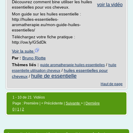
Découvrez comment bine utiliser les huiles
voir la vidéo
essentielles pour vos cheveux.
Mon guide sur les huiles essentielle :
http://huiles-essentielles-
aromatherapie.eu/mon-guide-huiles-
essentielles/
Téléchargez votre fiche pratique :
http://ow.ly/GSdDk
Voir la suite
Par :
Bruno Riotte
Thèmes liés :
/
guide aromatherapie huiles essentielles
huile
/
huiles essentielles pour
essentielle utilisation cheveux
huile de essentielle
cheveux
/
Haut de page
1 - 10 de 21 Vidéos
Page : Première | < Précédente |
Suivante
> |
Dernière
0
|
1
|
2