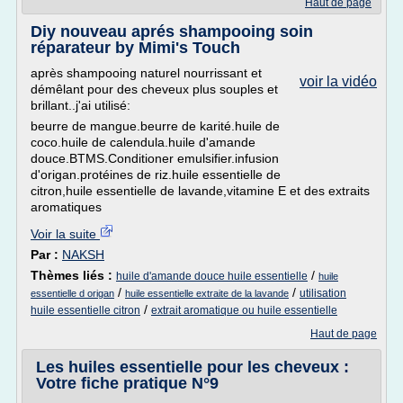
Haut de page
Diy nouveau aprés shampooing soin
réparateur by Mimi's Touch
après shampooing naturel nourrissant et
voir la vidéo
démêlant pour des cheveux plus souples et
brillant..j'ai utilisé:
beurre de mangue.beurre de karité.huile de
coco.huile de calendula.huile d'amande
douce.BTMS.Conditioner emulsifier.infusion
d'origan.protéines de riz.huile essentielle de
citron,huile essentielle de lavande,vitamine E et des extraits
aromatiques
Voir la suite
Par :
NAKSH
Thèmes liés :
/
huile d'amande douce huile essentielle
huile
/
/
utilisation
essentielle d origan
huile essentielle extraite de la lavande
/
huile essentielle citron
extrait aromatique ou huile essentielle
Haut de page
Les huiles essentielle pour les cheveux :
Votre fiche pratique N°9