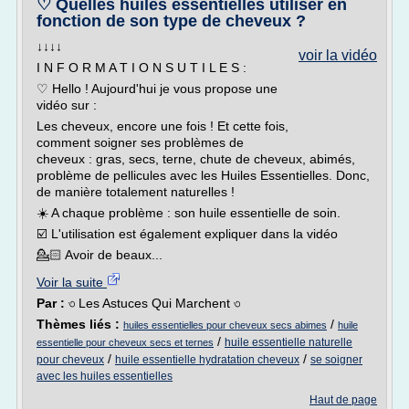
♡ Quelles huiles essentielles utiliser en
fonction de son type de cheveux ?
↓↓↓↓
voir la vidéo
I N F O R M A T I O N S U T I L E S :
♡ Hello ! Aujourd'hui je vous propose une
vidéo sur :
Les cheveux, encore une fois ! Et cette fois,
comment soigner ses problèmes de
cheveux : gras, secs, terne, chute de cheveux, abimés,
problème de pellicules avec les Huiles Essentielles. Donc,
de manière totalement naturelles !
☀️ A chaque problème : son huile essentielle de soin.
☑️ L'utilisation est également expliquer dans la vidéo
💁🏻 Avoir de beaux...
Voir la suite
Par :
৩ Les Astuces Qui Marchent ৩
Thèmes liés :
/
huiles essentielles pour cheveux secs abimes
huile
/
huile essentielle naturelle
essentielle pour cheveux secs et ternes
/
/
pour cheveux
huile essentielle hydratation cheveux
se soigner
avec les huiles essentielles
Haut de page