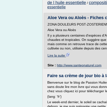
de l huile essentielle
compositi
/
essentielle
Aloe Vera ou Aloès - Fiches c
ZONA DOULEURS POST-ZOSTERIEN
Aloe Vera ou Aloès
Il y a plusieurs centaines d'espèces d'
chaudes et tropicales. On suggère que l
mais comme on retrouve trace de cette 
cultivée ou non, utilisée depuis des cen
Lire la suite
Site :
http://www.santeonaturel.com
Faire sa crème de jour bio à 
Bienvenue sur le blog de Passion Huiles
sans doute lire mon livre qui vous donn
chez vous cliquez ici pour télécharger le
{lang: 'fr'}
Le week-end dernier, le soleil se cacha
dehors, je me suis préparée une petite.