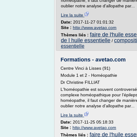
homéopathe, il faut changer de manière
oublier notre analyse d'allopathe par...
Lire la suite
Date:
2017-11-27 01:01:32
Site :
http://www.avetao.com
faire de l'huile esse
Thèmes liés :
de l huile essentielle
compositi
/
essentielle
Formations - avetao.com
Centre Vinci à Lisses (91)
Module 1 et 2 - Homéopathie
Dr Christine FILLIAT
L'homéopathie est souvent controversée
complexe homéopathique pour l'épilepsie
homéopathe, il faut changer de manière
oublier notre analyse d'allopathe par...
Lire la suite
Date:
2017-11-25 05:18:33
Site :
http://www.avetao.com
faire de l'huile esse
Thèmes liés :