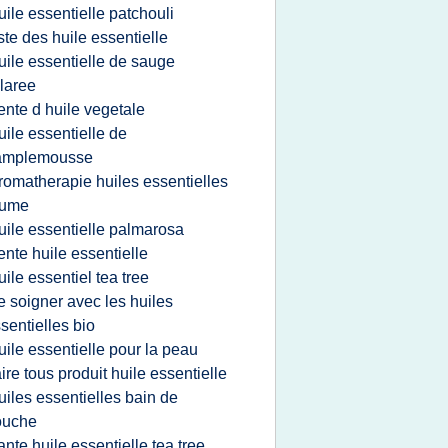
uile essentielle patchouli
iste des huile essentielle
uile essentielle de sauge
laree
ente d huile vegetale
uile essentielle de
amplemousse
romatherapie huiles essentielles
hume
uile essentielle palmarosa
ente huile essentielle
uile essentiel tea tree
e soigner avec les huiles
sentielles bio
uile essentielle pour la peau
aire tous produit huile essentielle
uiles essentielles bain de
ouche
ante huile essentielle tea tree