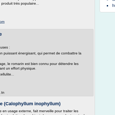
produit très populaire...
h
com
e
euses :
un puissant énergisant, qui permet de combattre la
age, le romarin est bien connu pour détendre les
ant un effort physique.
llulite...
.tn
lle (Calophyllum inophyllum)
e en usage externe, fait merveille pour traiter les