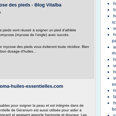
h
ose des pieds - Blog Vitalba
l
e
h
sc
v
 pieds vont réussir à soigner un pied d'athlète
h
homycose (mycose de l'ongle) avec succès.
p
our mycose des pieds vous éviteront toute récidive. Bien
a
e bon dosage d'huiles...
r
h
v
h
s
es
Aroma-huiles-essentielles.com
h
f
h
ables pour soigner la peau et est intégrée dans de
b
tielle de Géranium est aussi utilisée pour aider à
ivrant et apaisant apporte harmonie et douceur. Les
s