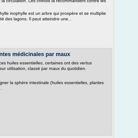
t la circulation. Les chinois la recommandent contre les
hylle inophylle est un arbre qui prospère et se multiplie
té des lagons. Il peut atteindre une...
lantes médicinales par maux
ces huiles essentielles, certaines ont des vertus
 leur utilisation, classé par maux du quotidien.
ner la sphère intestinale (huiles essentielles, plantes
.