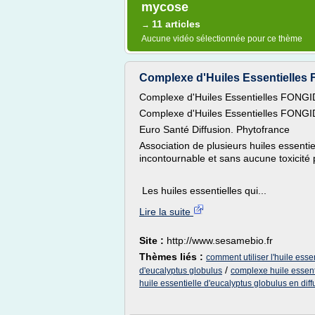
mycose
11 articles
→
Aucune vidéo sélectionnée pour ce thème
Complexe d'Huiles Essentielles
Complexe d'Huiles Essentielles FONGI
Complexe d'Huiles Essentielles FONGI
Euro Santé Diffusion. Phytofrance
Association de plusieurs huiles essenti
incontournable et sans aucune toxicité 
Les huiles essentielles qui...
Lire la suite
Site :
http://www.sesamebio.fr
Thèmes liés :
comment utiliser l'huile esse
/
d'eucalyptus globulus
complexe huile essen
huile essentielle d'eucalyptus globulus en diff