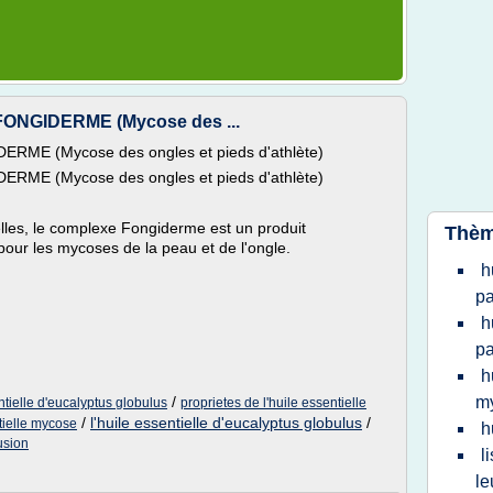
 FONGIDERME (Mycose des ...
DERME (Mycose des ongles et pieds d'athlète)
DERME (Mycose des ongles et pieds d'athlète)
elles, le complexe Fongiderme est un produit
Thèm
pour les mycoses de la peau et de l'ongle.
h
p
h
p
h
/
m
ntielle d'eucalyptus globulus
proprietes de l'huile essentielle
/
l'huile essentielle d'eucalyptus globulus
/
tielle mycose
h
usion
l
le