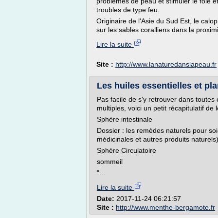
problèmes de peau et stimuler le foie e
troubles de type feu.
Originaire de l'Asie du Sud Est, le calop
sur les sables coralliens dans la proximi
Lire la suite
Site :
http://www.lanaturedanslapeau.fr
Les huiles essentielles et p
Pas facile de s'y retrouver dans toutes 
multiples, voici un petit récapitulatif de
Sphère intestinale
Dossier : les remèdes naturels pour soig
médicinales et autres produits naturels)
Sphère Circulatoire
sommeil
"...
Lire la suite
Date:
2017-11-24 06:21:57
Site :
http://www.menthe-bergamote.fr