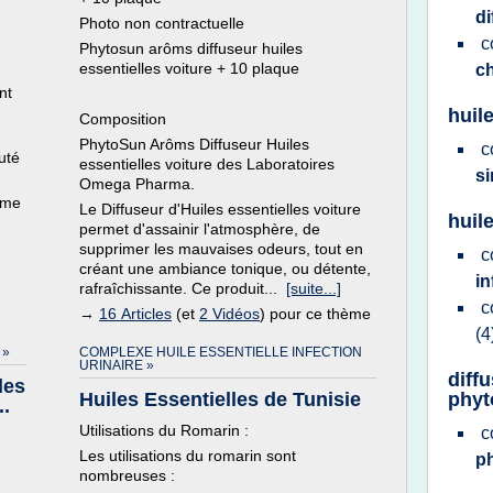
di
Photo non contractuelle
c
Phytosun arôms diffuseur huiles
essentielles voiture + 10 plaque
c
nt
huil
Composition
PhytoSun Arôms Diffuseur Huiles
c
uté
essentielles voiture des Laboratoires
si
Omega Pharma.
ème
Le Diffuseur d'Huiles essentielles voiture
huile
permet d'assainir l'atmosphère, de
supprimer les mauvaises odeurs, tout en
c
créant une ambiance tonique, ou détente,
in
rafraîchissante. Ce produit...
[suite...]
c
→
16 Articles
(et
2 Vidéos
) pour ce thème
(4
 »
COMPLEXE HUILE ESSENTIELLE INFECTION
URINAIRE »
diffu
les
Huiles Essentielles de Tunisie
phyt
.
Utilisations du Romarin :
c
Les utilisations du romarin sont
p
nombreuses :