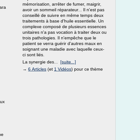
mémorisation, arrêter de fumer, maigrir,
sara
avoir un sommeil réparateur... Il n'est pas
conseillé de suivre en même temps deux
traitements à base d'huile essentielle. Un
complexe composé de plusieurs essences
unitaires n'a pas vocation à traiter deux ou
trois pathologies. Il n'empêche que le
patient se verra guérir d'autres maux en
soignant une maladie avec laquelle ceux-
ci sont liés.
n
La synergie des...
[suite...]
→
6 Articles
(et
1 Vidéos
) pour ce thème
aux
me