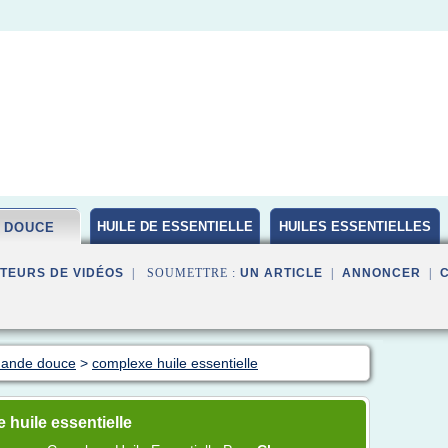
HUILE DE ESSENTIELLE
HUILES ESSENTIELLES
 DOUCE
BIO
TEURS DE VIDÉOS
| SOUMETTRE :
UN ARTICLE
|
ANNONCER
|
amande douce
>
complexe huile essentielle
huile essentielle