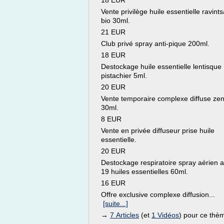
18 EUR
Vente privilège huile essentielle ravint
bio 30ml.
21 EUR
Club privé spray anti-pique 200ml.
18 EUR
Destockage huile essentielle lentisque
pistachier 5ml.
20 EUR
Vente temporaire complexe diffuse ze
30ml.
8 EUR
Vente en privée diffuseur prise huile
essentielle.
20 EUR
Destockage respiratoire spray aérien 
19 huiles essentielles 60ml.
16 EUR
Offre exclusive complexe diffusion...
[suite...]
→
7 Articles
(et
1 Vidéos
) pour ce thè