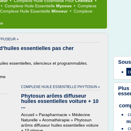
useur
•
Complexe Huile Essentielle
Pour
Cheveux
•
•
Complexe Huile Essentielle
Mycose
•
Complexe
Complexe Huile Essentielle
Minceur
•
Complexe
me
FFUSEUR »
d’huiles essentielles pas cher
Sous
iles essentielles, silencieux et programmables.
c
ème
COMPLEXE HUILE ESSENTIELLE PHYTOSUN »
Plus
essen
Phytosun arôms diffuseur
huiles essentielles voiture + 10
comp
...
é
c
Accueil » Parapharmacie » Médecine
)
Naturelle » Aromathérapie » Phytosun
m
arôms diffuseur huiles essentielles voiture
c
+ 10 plaque