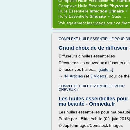
Complexe Huile Essentielle
Pour
Diff
Complexe Huile Essentielle
Phytosun
Huile Essentielle
Infection Urinaire
•
Huile Essentielle
Sinusite
•
Suite ...
Voir également
les vidéos
pour ce thè
COMPLEXE HUILE ESSENTIELLE POUR DI
Grand choix de de diffuseur 
Diffuseurs d'huiles essentielles
Découvrez les nouveaux diffuseurs d'hu
Diffusez vos huiles...
[suite...]
→
44 Articles
(et
3 Vidéos
) pour ce th
COMPLEXE HUILE ESSENTIELLE POUR
CHEVEUX »
Les huiles essentielles pour
ma beauté - Onmeda.fr
Les huiles essentielles pour ma beaut
Publié par : Elide Achille (09. juin 2016
© Jupiterimages/Comstock Images