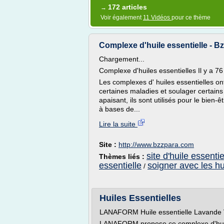
172 articles
→
Voir également
11 Vidéos
pour ce thème
Complexe d'huile essentielle - B
Chargement...
Complexe d'huiles essentielles Il y a 76
Les complexes d' huiles essentielles on
certaines maladies et soulager certains
apaisant, ils sont utilisés pour le bien-ê
à bases de...
Lire la suite
Site :
http://www.bzzpara.com
site d'huile essentie
Thèmes liés :
essentielle
soigner avec les hu
/
Huiles Essentielles
LANAFORM Huile essentielle Lavande 
LANAFORM propose ce complexe d'huile 