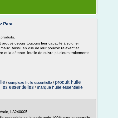
zz Para
 produits.
t prouvé depuis toujours leur capacité à soigner
 maux. Aussi, en vue de leur pouvoir relaxant et
tre et la détente. Inutile de suivre plusieurs traitements
lle
produit huile
/
complexe huile essentielle
/
iles essentielles
marque huile essentielle
/
Vraie, LA240005
essentielle de lavande vraie 100% pure et naturelle.