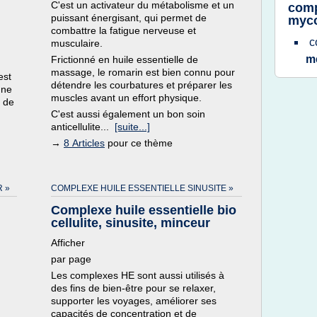
C'est un activateur du métabolisme et un
comp
puissant énergisant, qui permet de
myc
combattre la fatigue nerveuse et
c
musculaire.
m
Frictionné en huile essentielle de
massage, le romarin est bien connu pour
est
détendre les courbatures et préparer les
une
muscles avant un effort physique.
t de
C'est aussi également un bon soin
anticellulite...
[suite...]
→
8 Articles
pour ce thème
 »
COMPLEXE HUILE ESSENTIELLE SINUSITE »
Complexe huile essentielle bio
cellulite, sinusite, minceur
Afficher
par page
Les complexes HE sont aussi utilisés à
des fins de bien-être pour se relaxer,
supporter les voyages, améliorer ses
capacités de concentration et de