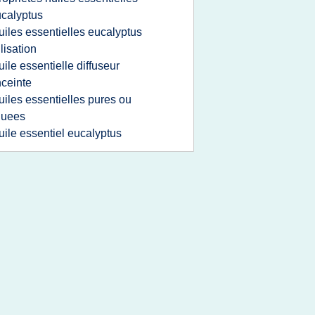
calyptus
uiles essentielles eucalyptus
ilisation
uile essentielle diffuseur
ceinte
uiles essentielles pures ou
luees
uile essentiel eucalyptus