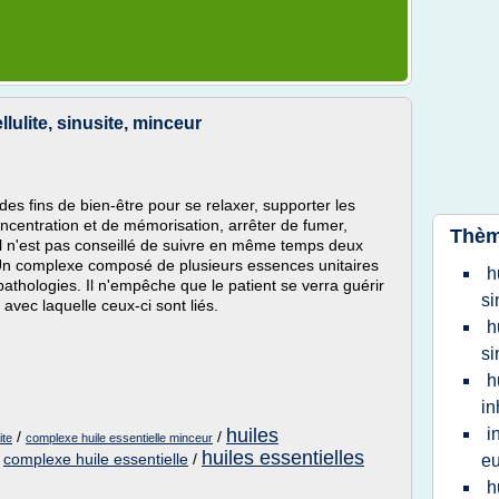
lulite, sinusite, minceur
des fins de bien-être pour se relaxer, supporter les
ncentration et de mémorisation, arrêter de fumer,
Thèm
 Il n'est pas conseillé de suivre en même temps deux
. Un complexe composé de plusieurs essences unitaires
h
 pathologies. Il n'empêche que le patient se verra guérir
si
vec laquelle ceux-ci sont liés.
h
si
h
in
huiles
i
/
/
ite
complexe huile essentielle minceur
huiles essentielles
/
complexe huile essentielle
/
eu
h