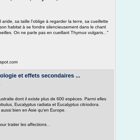
ride, sa taille l'oblige à regarder la terre, sa cueillette
, son habitat à se fondre silencieusement dans le chant
illes. On ne parle pas en cueillant Thymus vulgaris..."
gspot.com
logie et effets secondaires ...
s
ustralie dont il existe plus de 600 espèces. Parmi elles
ulus, Eucalyptus radiata et Eucalyptus citriodora.
 aussi bien en Asie qu'en Europe.
ur traiter les affections...