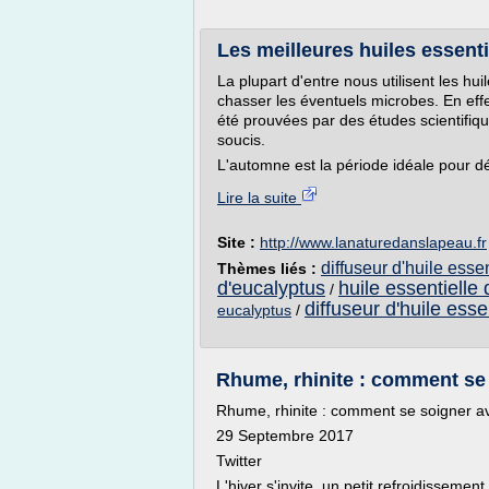
Les meilleures huiles essent
La plupart d'entre nous utilisent les hui
chasser les éventuels microbes. En effet
été prouvées par des études scientifique
soucis.
L'automne est la période idéale pour dém
Lire la suite
Site :
http://www.lanaturedanslapeau.fr
diffuseur d'huile essen
Thèmes liés :
d'eucalyptus
huile essentielle
/
diffuseur d'huile esse
eucalyptus
/
Rhume, rhinite : comment se s
Rhume, rhinite : comment se soigner ave
29 Septembre 2017
Twitter
L'hiver s'invite, un petit refroidisseme