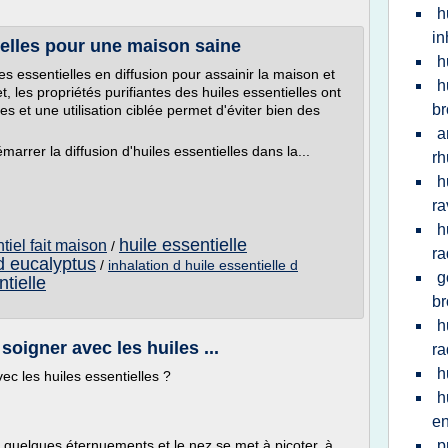
h
in
ielles pour une maison saine
h
les essentielles en diffusion pour assainir la maison et
h
, les propriétés purifiantes des huiles essentielles ont
br
s et une utilisation ciblée permet d'éviter bien des
a
arrer la diffusion d'huiles essentielles dans la...
r
h
ra
h
huile essentielle
tiel fait maison
/
ra
 d eucalyptus
/
inhalation d huile essentielle d
g
ntielle
br
h
oigner avec les huiles ...
ra
h
c les huiles essentielles ?
h
en
nt, quelques éternuements et le nez se met à picoter, à
p