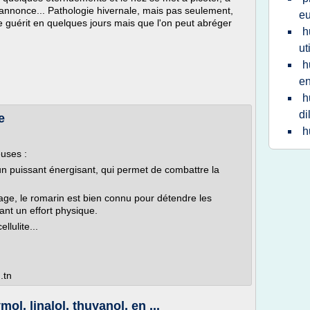
s'annonce... Pathologie hivernale, mais pas seulement,
eu
e guérit en quelques jours mais que l'on peut abréger
h
ut
h
en
h
di
e
h
euses :
un puissant énergisant, qui permet de combattre la
age, le romarin est bien connu pour détendre les
ant un effort physique.
llulite...
.tn
l, linalol, thuyanol, en ...