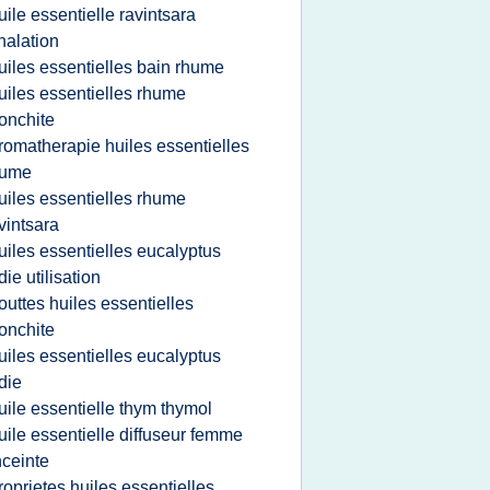
uile essentielle ravintsara
halation
uiles essentielles bain rhume
uiles essentielles rhume
onchite
romatherapie huiles essentielles
hume
uiles essentielles rhume
vintsara
uiles essentielles eucalyptus
die utilisation
outtes huiles essentielles
onchite
uiles essentielles eucalyptus
die
uile essentielle thym thymol
uile essentielle diffuseur femme
ceinte
roprietes huiles essentielles