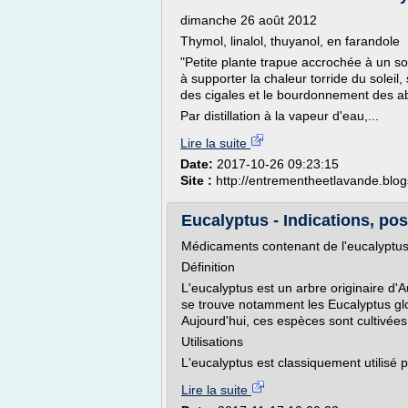
dimanche 26 août 2012
Thymol, linalol, thuyanol, en farandole
"Petite plante trapue accrochée à un sol a
à supporter la chaleur torride du soleil
des cigales et le bourdonnement des abe
Par distillation à la vapeur d'eau,...
Lire la suite
Date:
2017-10-26 09:23:15
Site :
http://entrementheetlavande.blo
Eucalyptus - Indications, poso
Médicaments contenant de l'eucalyptu
Définition
L'eucalyptus est un arbre originaire d'A
se trouve notamment les Eucalyptus glob
Aujourd'hui, ces espèces sont cultivées
Utilisations
L'eucalyptus est classiquement utilisé po
Lire la suite