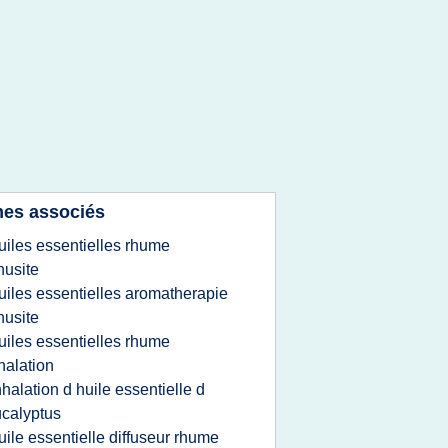
es associés
uiles essentielles rhume
nusite
uiles essentielles aromatherapie
nusite
uiles essentielles rhume
halation
nhalation d huile essentielle d
calyptus
uile essentielle diffuseur rhume