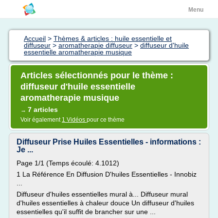
Menu
Accueil
>
Thèmes & articles : huile essentielle et
diffuseur
>
aromatherapie diffuseur
>
diffuseur d'huile
essentielle aromatherapie musique
Articles sélectionnés pour le thème :
diffuseur d'huile essentielle
aromatherapie musique
7 articles
→
Voir également
1 Vidéos
pour ce thème
Diffuseur Prise Huiles Essentielles - informations :
Je ...
Page 1/1 (Temps écoulé: 4.1012)
1 La Référence En Diffusion D'huiles Essentielles - Innobiz
...
Diffuseur d'huiles essentielles mural à... Diffuseur mural
d'huiles essentielles à chaleur douce Un diffuseur d'huiles
essentielles qu'il suffit de brancher sur une ...