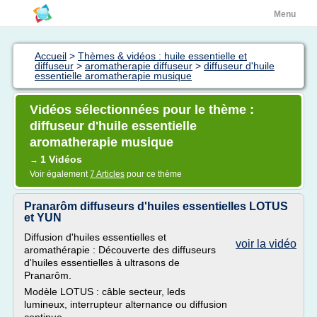
Menu
Accueil
>
Thèmes & vidéos : huile essentielle et
diffuseur
>
aromatherapie diffuseur
>
diffuseur d'huile
essentielle aromatherapie musique
Vidéos sélectionnées pour le thème :
diffuseur d'huile essentielle
aromatherapie musique
1 Vidéos
→
Voir également
7 Articles
pour ce thème
Pranarôm diffuseurs d'huiles essentielles LOTUS
et YUN
Diffusion d'huiles essentielles et
voir la vidéo
aromathérapie : Découverte des diffuseurs
d'huiles essentielles à ultrasons de
Pranarôm.
Modèle LOTUS : câble secteur, leds
lumineux, interrupteur alternance ou diffusion