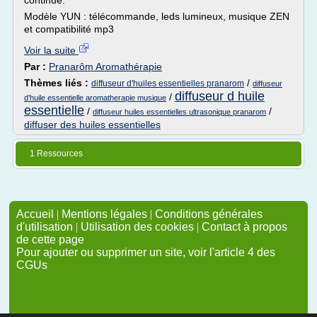
continue.
Modèle YUN : télécommande, leds lumineux, musique ZEN
et compatibilité mp3
Voir la suite
Par :
Pranarôm Aromathérapie
Thèmes liés :
/
diffuseur d'huiles essentielles pranarom
diffuseur
diffuseur d huile
/
d'huile essentielle aromatherapie musique
essentielle
/
/
diffuseur huiles essentielles ultrasonique pranarom
diffuser des huiles essentielles
1 Ressources
Accueil
|
Mentions légales
|
Conditions générales
d'utilisation
|
Utilisation des cookies
|
Contact à propos
de cette page
Pour ajouter ou supprimer un site, voir l'article 4 des
CGUs