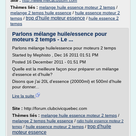
Site :
http://www.mecacustom.com
Thèmes liés :
melange huile essence moteur 2 temps
/
melange 2 temps huile essence
/
huile essence moteur 2
trop d'huile moteur essence
temps
/
/
huile essence 2
temps
Parlons mélange huile/essence pour
moteurs 2 temps - Le ...
Parlons mélange huile/essence pour moteurs 2 temps
Started by Mephisto , Dec 16 2011 01:51 PM
Posted 16 December 2011 - 01:51 PM
Quelle est la meilleure façon pour préparer un mélange
d'essence et d'huile?
Disons que j'ai 20L d'essence (20000ml) et 500ml d'huile
pour donner...
Lire la suite
Site :
http://forum.clubcivicquebec.com
Thèmes liés :
melange huile essence moteur 2 temps
/
melange 2 temps huile essence
/
ratio huile essence moteur 2
trop d'huile
/
huile essence moteur 2 temps
/
temps
moteur essence