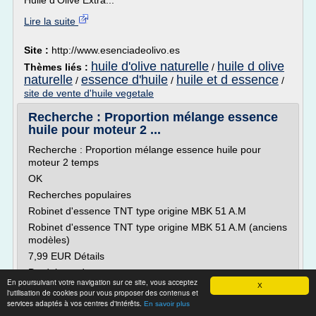
Huile d'Olive Extra...
Lire la suite
Site :
http://www.esenciadeolivo.es
huile d'olive naturelle
huile d olive
Thèmes liés :
/
naturelle
essence d'huile
huile et d essence
/
/
/
site de vente d'huile vegetale
Recherche : Proportion mélange essence
huile pour moteur 2 ...
Recherche : Proportion mélange essence huile pour
moteur 2 temps
OK
Recherches populaires
Robinet d'essence TNT type origine MBK 51 A.M
Robinet d'essence TNT type origine MBK 51 A.M (anciens
modèles)
7,99 EUR Détails
Produit vendu sur...
En poursuivant votre navigation sur ce site, vous acceptez
X
l'utilisation de cookies pour vous proposer des contenus et
Lire la suite
services adaptés à vos centres d'intérêts.
En savoir plus