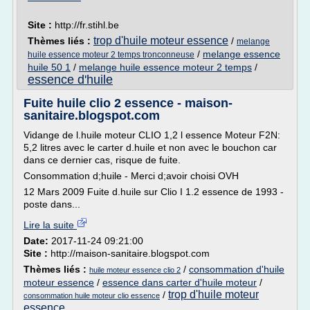
Site :
http://fr.stihl.be
trop d'huile moteur essence
Thèmes liés :
/
melange
/
melange essence
huile essence moteur 2 temps tronconneuse
huile 50 1
/
melange huile essence moteur 2 temps
/
essence d'huile
Fuite huile clio 2 essence - maison-
sanitaire.blogspot.com
Vidange de l.huile moteur CLIO 1,2 l essence Moteur F2N:
5,2 litres avec le carter d.huile et non avec le bouchon car
dans ce dernier cas, risque de fuite.
Consommation d;huile - Merci d;avoir choisi OVH
12 Mars 2009 Fuite d.huile sur Clio I 1.2 essence de 1993 -
poste dans...
Lire la suite
Date:
2017-11-24 09:21:00
Site :
http://maison-sanitaire.blogspot.com
Thèmes liés :
/
consommation d'huile
huile moteur essence clio 2
moteur essence
/
essence dans carter d'huile moteur
/
trop d'huile moteur
/
consommation huile moteur clio essence
essence