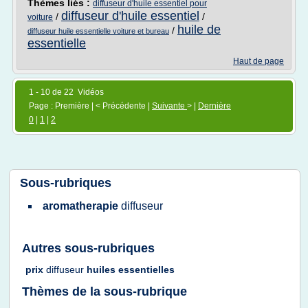
Thèmes liés :
diffuseur d'huile essentiel pour
diffuseur d'huile essentiel
/
/
voiture
huile de
/
diffuseur huile essentielle voiture et bureau
essentielle
Haut de page
1 - 10 de 22 Vidéos
Page : Première | < Précédente |
Suivante
> |
Dernière
0
|
1
|
2
Sous-rubriques
aromatherapie
diffuseur
Autres sous-rubriques
prix
diffuseur
huiles essentielles
Thèmes de la sous-rubrique