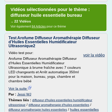
Vidéos sélectionnées pour le thème :
diffuseur huile essentielle bureau
22 Vidéos
→
Voir également
84 Articles
pour ce thème
Test Arofume Diffuseur Aromathérapie Diffuseur
d'Huiles Essentielles Humidificateur
Ultrasonique2
Vidéo test pour:
voir la vidéo
Arofume Diffuseur Aromathérapie Diffuseur
d'Huiles Essentielles Humidificateur
Ultrasonique à brume fraîche avec 7 couleurs
LED changeants et Arrêt automatique 350ml
pour la maison, bureau, yoga, chambre et
chambre bébé
Voir la suite
Par :
Jessi WJ
Thèmes liés :
diffuseur d'huiles essentielles humidificateur
/
/
ultrasonique
diffuseur aromatherapie d'huiles essentielles
/
huiles essentielles
diffuseur aromatherapie huiles essentielles