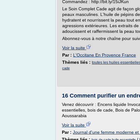
Commandez : http://bit.ly/15iJKun
Le Soin Complet Cade agit de façon gl
peaux masculines. L'huile de pépins de r
hydratent et nourrissent la peau tout en
agressions extérieures. Les extraits de
adoucissent et raffermissent la peau tou
Abonnez-vous à notre chaîne pour suivre
Voir la suite
Par :
L'Occitane En Provence France
Thèmes liés :
toutes les huiles essentielle
cade
16 Comment purifier un endroi
Venez découvrir : Encens liquide Invoca
essentielles, bois de cade, Bois de Pal
Aoussarabia
Voir la suite
Par :
Journal d'une femme moderne et s
Thèmes liés :
/
bois de cade huile essentielle