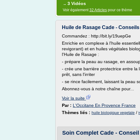
3 Vidéos
→
Voir également
32 Articles
pour ce thème
Huile de Rasage Cade - Conseils 
Commandez : http://bit.ly/19uepGe
Enrichie en complexe à l'huile essentie
revigorant) et en huiles végétales biolo
l'Huile de Rasage :
- prépare la peau au rasage, en assoup
- crée une barrière protectrice entre la
prêt, sans l'irriter
- se rince facilement, laissant la peau 
Abonnez-vous à notre chaîne pour...
Voir la suite
Par :
L'Occitane En Provence France
Thèmes liés :
/
huile biologique vegetale
h
Soin Complet Cade - Conseil 