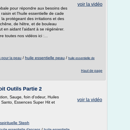
voir la vidéo
obale pour répondre aux besoins des
aisin et l'huile essentielle de cade
 la protégeant des irritations et des
 chêne, de hêtre, et de bouleau
t en aidant l'aidant à se régénérer.
 toutes nos vidéos ici :...
/
huile essentielle peau
/
s pour la peau
huile essentielle de
Haut de page
t Outils Partie 2
tion, Sauge, foin d'odeur, Huiles
voir la vidéo
o Santo, Essences Super Hit et
pirituelle Steph
/
huile essentielle d'encens
huile essentielle