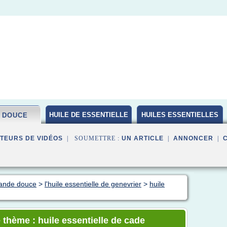
HUILE DE ESSENTIELLE
HUILES ESSENTIELLES
 DOUCE
BIO
TEURS DE VIDÉOS
| SOUMETTRE :
UN ARTICLE
|
ANNONCER
|
mande douce
>
l'huile essentielle de genevrier
>
huile
 thème : huile essentielle de cade