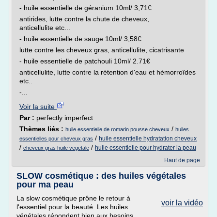
- huile essentielle de géranium 10ml/ 3,71€
antirides, lutte contre la chute de cheveux,
anticellulite etc...
- huile essentielle de sauge 10ml/ 3,58€
lutte contre les cheveux gras, anticellulite, cicatrisante
- huile essentielle de patchouli 10ml/ 2.71€
anticellulite, lutte contre la rétention d'eau et hémorroïdes
etc..
-...
Voir la suite
Par :
perfectly imperfect
Thèmes liés :
/
huile essentielle de romarin pousse cheveux
huiles
/
huile essentielle hydratation cheveux
essentielles pour cheveux gras
/
/
huile essentielle pour hydrater la peau
cheveux gras huile vegetale
Haut de page
SLOW cosmétique : des huiles végétales
pour ma peau
La slow cosmétique prône le retour à
voir la vidéo
l'essentiel pour la beauté. Les huiles
végétales répondent bien aux besoins