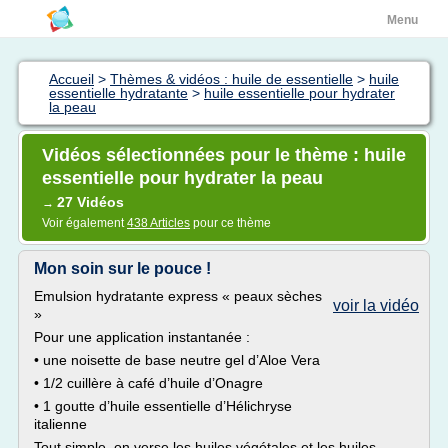
Menu
Accueil
>
Thèmes & vidéos : huile de essentielle
>
huile
essentielle hydratante
>
huile essentielle pour hydrater
la peau
Vidéos sélectionnées pour le thème : huile
essentielle pour hydrater la peau
27 Vidéos
→
Voir également
438 Articles
pour ce thème
Mon soin sur le pouce !
Emulsion hydratante express « peaux sèches
voir la vidéo
»
Pour une application instantanée :
• une noisette de base neutre gel d’Aloe Vera
• 1/2 cuillère à café d’huile d’Onagre
• 1 goutte d’huile essentielle d’Hélichryse
italienne
Tout simple, on verse les huiles végétales et les huiles