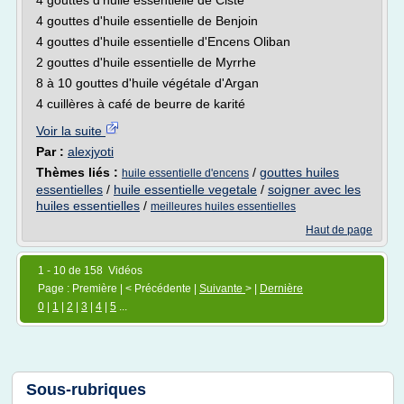
4 gouttes d'huile essentielle de Ciste
4 gouttes d'huile essentielle de Benjoin
4 gouttes d'huile essentielle d'Encens Oliban
2 gouttes d'huile essentielle de Myrrhe
8 à 10 gouttes d'huile végétale d'Argan
4 cuillères à café de beurre de karité
Voir la suite
Par :
alexjyoti
Thèmes liés :
/
gouttes huiles
huile essentielle d'encens
essentielles
/
huile essentielle vegetale
/
soigner avec les
huiles essentielles
/
meilleures huiles essentielles
Haut de page
1 - 10 de 158 Vidéos
Page : Première | < Précédente |
Suivante
> |
Dernière
0
|
1
|
2
|
3
|
4
|
5
...
Sous-rubriques