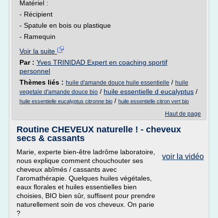
Matériel :
- Récipient
- Spatule en bois ou plastique
- Ramequin
Voir la suite
Par :
Yves TRINIDAD Expert en coaching sportif
personnel
Thèmes liés :
/
huile d'amande douce huile essentielle
huile
/
huile essentielle d eucalyptus
/
vegetale d'amande douce bio
/
huile essentielle eucalyptus citronne bio
huile essentielle citron vert bio
Haut de page
Routine CHEVEUX naturelle ! - cheveux
secs & cassants
Marie, experte bien-être ladrôme laboratoire,
voir la vidéo
nous explique comment chouchouter ses
cheveux abîmés / cassants avec
l'aromathérapie. Quelques huiles végétales,
eaux florales et huiles essentielles bien
choisies, BIO bien sûr, suffisent pour prendre
naturellement soin de vos cheveux. On parie
?