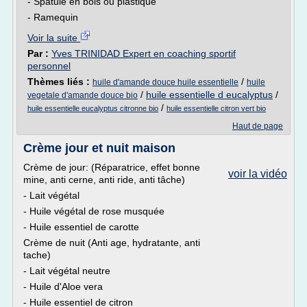
- Spatule en bois ou plastique
- Ramequin
Voir la suite
Par :
Yves TRINIDAD Expert en coaching sportif
personnel
Thèmes liés :
/
huile d'amande douce huile essentielle
huile
/
huile essentielle d eucalyptus
/
vegetale d'amande douce bio
/
huile essentielle eucalyptus citronne bio
huile essentielle citron vert bio
Haut de page
Crème jour et nuit maison
Crème de jour: (Réparatrice, effet bonne
voir la vidéo
mine, anti cerne, anti ride, anti tâche)
- Lait végétal
- Huile végétal de rose musquée
- Huile essentiel de carotte
Crème de nuit (Anti age, hydratante, anti
tache)
- Lait végétal neutre
- Huile d'Aloe vera
- Huile essentiel de citron