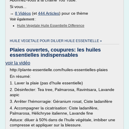
Abonnez-vous à la chaine You Tube.
Si vous...
→
8 Vidéos
(et
444 Articles
) pour ce thème
Voir également
:
Huile Vegetale Huile Essentielle Difference
HUILE VEGETALE POUR DILUER HUILE ESSENTIELLE »
Plaies ouvertes, coupures: les huiles
essentielles indispensables
voir la vidéo
http://plante-essentielle.com/huiles-essentielles-plaies
En résumé:
1. Laver la plaie (pas d'huile essentielle)
2. Désinfecter: Tea tree, Palmarosa, Ravintsara, Lavande
aspic
3. Arrêter l'hémorragie: Géranium rosat, Ciste ladanifère
4. Accompagner la cicatrisation: Ciste ladanifère,
Palmarosa, Hélichryse italienne, Lavande fine
Astuce: diluer à 50% dans de l'huile végétale, imbiber une
compresse et appliquer sur la blessure.