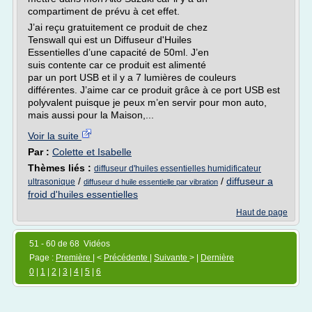
compartiment de prévu à cet effet.
J’ai reçu gratuitement ce produit de chez
Tenswall qui est un Diffuseur d'Huiles
Essentielles d’une capacité de 50ml. J’en
suis contente car ce produit est alimenté
par un port USB et il y a 7 lumières de couleurs
différentes. J’aime car ce produit grâce à ce port USB est
polyvalent puisque je peux m’en servir pour mon auto,
mais aussi pour la Maison,...
Voir la suite
Par :
Colette et Isabelle
Thèmes liés :
diffuseur d'huiles essentielles humidificateur
/
/
diffuseur a
ultrasonique
diffuseur d huile essentielle par vibration
froid d'huiles essentielles
Haut de page
51 - 60 de 68 Vidéos
Page :
Première
| <
Précédente
|
Suivante
> |
Dernière
0
|
1
|
2
|
3
|
4
|
5
|
6