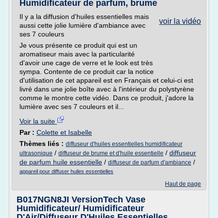
Humidificateur de parfum, brume
Il y a la diffusion d'huiles essentielles mais
voir la vidéo
aussi cette jolie lumière d'ambiance avec
ses 7 couleurs
Je vous présente ce produit qui est un
aromatiseur mais avec la particularité
d'avoir une cage de verre et le look est très
sympa. Contente de ce produit car la notice
d'utilisation de cet appareil est en Français et celui-ci est
livré dans une jolie boîte avec à l'intérieur du polystyrène
comme le montre cette vidéo. Dans ce produit, j'adore la
lumière avec ses 7 couleurs et il...
Voir la suite
Par :
Colette et Isabelle
Thèmes liés :
diffuseur d'huiles essentielles humidificateur
/
/
diffuseur
ultrasonique
diffuseur de brume et d'huile essentielle
de parfum huile essentielle
/
/
diffuseur de parfum d'ambiance
appareil pour diffuser huiles essentielles
Haut de page
B017NGN8JI VersionTech Vase
Humidificateur/ Humidificateur
D'Air/Diffuseur D'Huiles Essentielles