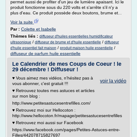
permet aussi de profiter d'un jeu de lumière apaisant. Ici le
produit fonctionne sous du 220 volts et s'arrête s'il n'y a
plus d'eau. Ce produit possède deux boutons, brume et...
Voir la suite
Par :
Colette et Isabelle
Thèmes liés :
diffuseur d'huiles essentielles humidificateur
/
/
ultrasonique
diffuseur de brume et d'huile essentielle
diffuseur
/
/
d'huile essentiel fait maison
produit maison huile essentielle
diffuseur de parfum huile essentielle
Le Calendrier de mes Coups de Coeur ! le
29 décembre ! Diffuseur !
♥ Vous aimez mes vidéos, n'hésitez pas à
voir la vidéo
vous abonner, c'est gratuit !!!
♥ Retrouvez toutes mes astuces et articles
sur mon blog :
http://www.petitesastucesentrefilles.com/
♥ Retrouvez moi sur Hellocoton :
http://www.hellocoton.fr/mapage/petitesastucesentrefilles
♥ Retrouvez moi aussi sur Facebook
https://www.facebook.com/pages/Petites-Astuces-entre-
Filles/442078715827697