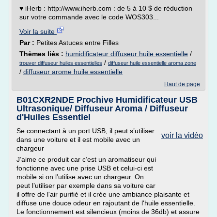
♥ iHerb : http://www.iherb.com : de 5 à 10 $ de réduction
sur votre commande avec le code WOS303...
Voir la suite
Par :
Petites Astuces entre Filles
Thèmes liés :
humidificateur diffuseur huile essentielle
/
/
trouver diffuseur huiles essentielles
diffuseur huile essentielle aroma zone
/
diffuseur arome huile essentielle
Haut de page
B01CXR2NDE Prochive Humidificateur USB
Ultrasonique/ Diffuseur Aroma / Diffuseur
d'Huiles Essentiel
Se connectant à un port USB, il peut s’utiliser
voir la vidéo
dans une voiture et il est mobile avec un
chargeur
J’aime ce produit car c’est un aromatiseur qui
fonctionne avec une prise USB et celui-ci est
mobile si on l’utilise avec un chargeur. On
peut l’utiliser par exemple dans sa voiture car
il offre de l'air purifié et il crée une ambiance plaisante et
diffuse une douce odeur en rajoutant de l'huile essentielle.
Le fonctionnement est silencieux (moins de 36db) et assure