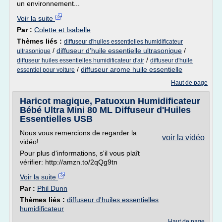
un environnement...
Voir la suite
Par :
Colette et Isabelle
Thèmes liés :
diffuseur d'huiles essentielles humidificateur
/
diffuseur d'huile essentielle ultrasonique
/
ultrasonique
/
diffuseur huiles essentielles humidificateur d'air
diffuseur d'huile
/
diffuseur arome huile essentielle
essentiel pour voiture
Haut de page
Haricot magique, Patuoxun Humidificateur
Bébé Ultra Mini 80 ML Diffuseur d'Huiles
Essentielles USB
Nous vous remercions de regarder la
voir la vidéo
vidéo!
Pour plus d'informations, s'il vous plaît
vérifier: http://amzn.to/2qQg9tn
Voir la suite
Par :
Phil Dunn
Thèmes liés :
diffuseur d'huiles essentielles
humidificateur
Haut de page