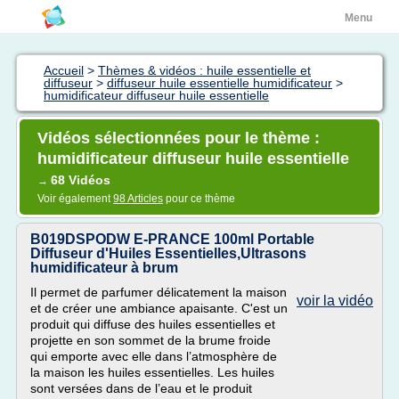
Menu
Accueil
>
Thèmes & vidéos : huile essentielle et
diffuseur
>
diffuseur huile essentielle humidificateur
>
humidificateur diffuseur huile essentielle
Vidéos sélectionnées pour le thème :
humidificateur diffuseur huile essentielle
68 Vidéos
→
Voir également
98 Articles
pour ce thème
B019DSPODW E-PRANCE 100ml Portable
Diffuseur d'Huiles Essentielles,Ultrasons
humidificateur à brum
Il permet de parfumer délicatement la maison
voir la vidéo
et de créer une ambiance apaisante. C'est un
produit qui diffuse des huiles essentielles et
projette en son sommet de la brume froide
qui emporte avec elle dans l’atmosphère de
la maison les huiles essentielles. Les huiles
sont versées dans de l’eau et le produit