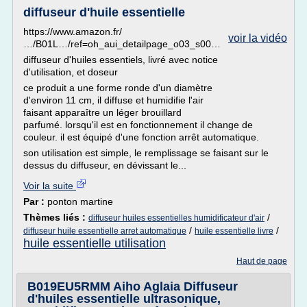
diffuseur d'huile essentielle
https://www.amazon.fr/
voir la vidéo
…/B01L…/ref=oh_aui_detailpage_o03_s00…
diffuseur d'huiles essentiels, livré avec notice
d'utilisation, et doseur
ce produit a une forme ronde d'un diamètre
d'environ 11 cm, il diffuse et humidifie l'air
faisant apparaître un léger brouillard
parfumé. lorsqu'il est en fonctionnement il change de
couleur. il est équipé d'une fonction arrêt automatique.
son utilisation est simple, le remplissage se faisant sur le
dessus du diffuseur, en dévissant le...
Voir la suite
Par :
ponton martine
Thèmes liés :
/
diffuseur huiles essentielles humidificateur d'air
/
/
diffuseur huile essentielle arret automatique
huile essentielle livre
huile essentielle utilisation
Haut de page
B019EU5RMM Aiho Aglaia Diffuseur
d'huiles essentielle ultrasonique,