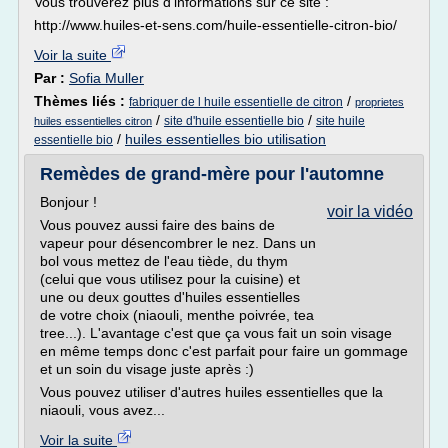
Vous trouverez plus d'informations sur ce site :
http://www.huiles-et-sens.com/huile-essentielle-citron-bio/
Voir la suite
Par :
Sofia Muller
Thèmes liés :
/
fabriquer de l huile essentielle de citron
proprietes
/
/
site d'huile essentielle bio
site huile
huiles essentielles citron
/
huiles essentielles bio utilisation
essentielle bio
Remèdes de grand-mère pour l'automne
Bonjour !
voir la vidéo
Vous pouvez aussi faire des bains de
vapeur pour désencombrer le nez. Dans un
bol vous mettez de l'eau tiède, du thym
(celui que vous utilisez pour la cuisine) et
une ou deux gouttes d'huiles essentielles
de votre choix (niaouli, menthe poivrée, tea
tree...). L'avantage c'est que ça vous fait un soin visage
en même temps donc c'est parfait pour faire un gommage
et un soin du visage juste après :)
Vous pouvez utiliser d'autres huiles essentielles que la
niaouli, vous avez...
Voir la suite