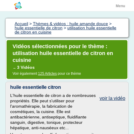
Menu
Accueil
>
Thèmes & vidéos : huile amande douce
>
huile essentielle de citron
>
utilisation huile essentielle
de citron en cuisine
Vidéos sélectionnées pour le thème :
utilisation huile essentielle de citron en
cuisine
3 Vidéos
→
Voir également
125 Articles
pour ce thème
huile essentielle citron
L'huile essentielle de citron a de nombreuses
voir la vidéo
propriétés. Elle peut s'utiliser pour
l'aromathérapie, la fabrication de
cosmétiques, la cuisine. Elle est
antibactérienne, antiseptique, fluidifiante
sanguin, digestive, tonique, protecteur
hépatique, anti-nauséeux etc...