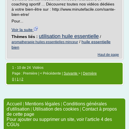
coaching sportif ... Découvrez toutes nos vidéos dédiées
à votre bien-être sur : http://www.minutefacile.com/sante-
bien-etre/
Pour...
Voir la suite
utilisation huile essentielle
Thèmes liés :
/
/
huile essentielle
aromatherapie huiles essentielles minceur
bien
Haut de page
1 - 10 de 24 Vidéos
Page : Première | < Précédente |
Suivante
> |
Dernière
0
|
1
|
2
Accueil
|
Mentions légales
|
Conditions générales
d'utilisation
|
Utilisation des cookies
|
Contact à propos
de cette page
Pour ajouter ou supprimer un site, voir l'article 4 des
CGUs