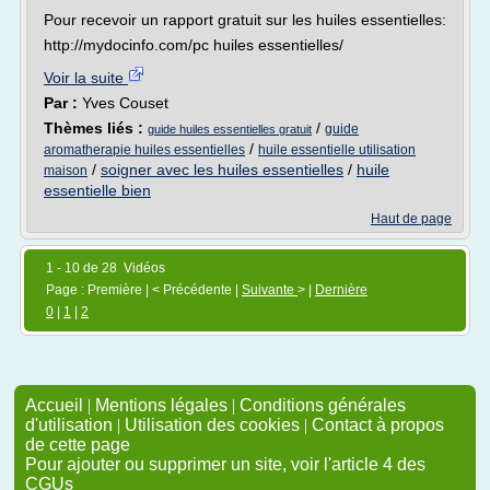
Pour recevoir un rapport gratuit sur les huiles essentielles:
http://mydocinfo.com/pc huiles essentielles/
Voir la suite
Par :
Yves Couset
Thèmes liés :
/
guide
guide huiles essentielles gratuit
/
aromatherapie huiles essentielles
huile essentielle utilisation
/
soigner avec les huiles essentielles
/
huile
maison
essentielle bien
Haut de page
1 - 10 de 28 Vidéos
Page : Première | < Précédente |
Suivante
> |
Dernière
0
|
1
|
2
Accueil
|
Mentions légales
|
Conditions générales
d'utilisation
|
Utilisation des cookies
|
Contact à propos
de cette page
Pour ajouter ou supprimer un site, voir l'article 4 des
CGUs