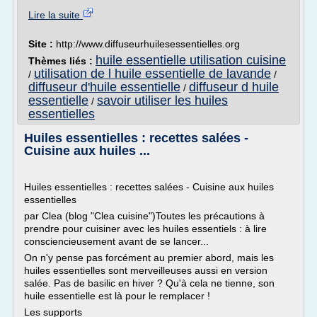
Lire la suite
Site :
http://www.diffuseurhuilesessentielles.org
huile essentielle utilisation cuisine
Thèmes liés :
utilisation de l huile essentielle de lavande
/
/
diffuseur d'huile essentielle
diffuseur d huile
/
essentielle
savoir utiliser les huiles
/
essentielles
Huiles essentielles : recettes salées -
Cuisine aux huiles ...
Huiles essentielles : recettes salées - Cuisine aux huiles
essentielles
par Clea (blog "Clea cuisine")Toutes les précautions à
prendre pour cuisiner avec les huiles essentiels : à lire
consciencieusement avant de se lancer...
On n'y pense pas forcément au premier abord, mais les
huiles essentielles sont merveilleuses aussi en version
salée. Pas de basilic en hiver ? Qu'à cela ne tienne, son
huile essentielle est là pour le remplacer !
Les supports