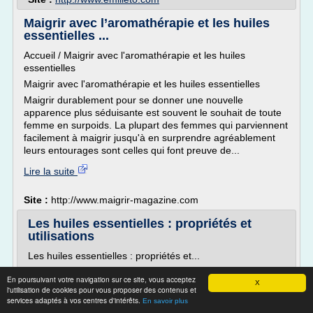
Maigrir avec l’aromathérapie et les huiles
essentielles ...
Accueil / Maigrir avec l'aromathérapie et les huiles
essentielles
Maigrir avec l'aromathérapie et les huiles essentielles
Maigrir durablement pour se donner une nouvelle
apparence plus séduisante est souvent le souhait de toute
femme en surpoids. La plupart des femmes qui parviennent
facilement à maigrir jusqu'à en surprendre agréablement
leurs entourages sont celles qui font preuve de...
Lire la suite
Site :
http://www.maigrir-magazine.com
Les huiles essentielles : propriétés et
utilisations
Les huiles essentielles : propriétés et...
Les huiles essentielles : propriétés et utilisations
En poursuivant votre navigation sur ce site, vous acceptez
X
Le 20 novembre 2016 par Clémentine Desfemmes
l'utilisation de cookies pour vous proposer des contenus et
services adaptés à vos centres d'intérêts.
En savoir plus
|