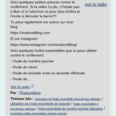
Voici quelques petites astuces contre le
voir la vidéo
ronflement. Si la vidéo t'a plu, n'hésite pas
à liker et à t'abonner et pour plus d'infos je
t'invite à dérouler la barre!!!!
Tu peux également me suivre sur mon
blog:
https://onaturelblog.com
Et sur instagram:
https://www.instagram.com/onaturelblog/
Voici quelques huiles essentielles que tu peux utiliser
contre le ronflement:
- l'huile de menthe poivrée
- l'huile de citron
- l'huile de lavande vraie ou lavande officinale
- l'huile de...
Voir la suite
Par :
Ônaturelblog
Thèmes liés :
/
proprietes de l'huile essentielle d'eucalyptus globulus
/
utilisation de l huile essentielle de lavande
huiles essentielles d
/
/
huile essentielle de menthe poivree utilisation
eucalyptus globulus
proprietes huiles essentielles menthe poivree