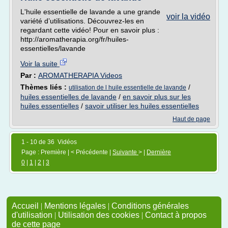
L'huile essentielle de lavande a une grande
voir la vidéo
variété d’utilisations. Découvrez-les en
regardant cette vidéo! Pour en savoir plus :
http://aromatherapia.org/fr/huiles-
essentielles/lavande
Voir la suite
Par :
AROMATHERAPIA Videos
Thèmes liés :
/
utilisation de l huile essentielle de lavande
huiles essentielles de lavande
/
en savoir plus sur les
huiles essentielles
/
savoir utiliser les huiles essentielles
Haut de page
1 - 10 de 36 Vidéos
Page : Première | < Précédente |
Suivante
> |
Dernière
0
|
1
|
2
|
3
Accueil
|
Mentions légales
|
Conditions générales
d'utilisation
|
Utilisation des cookies
|
Contact à propos
de cette page