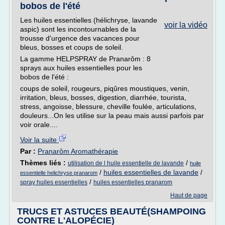
bobos de l'été
Les huiles essentielles (hélichryse, lavande
voir la vidéo
aspic) sont les incontournables de la
trousse d'urgence des vacances pour
bleus, bosses et coups de soleil.
La gamme HELPSPRAY de Pranarôm : 8
sprays aux huiles essentielles pour les
bobos de l'été :
coups de soleil, rougeurs, piqûres moustiques, venin,
irritation, bleus, bosses, digestion, diarrhée, tourista,
stress, angoisse, blessure, cheville foulée, articulations,
douleurs...On les utilise sur la peau mais aussi parfois par
voir orale....
Voir la suite
Par :
Pranarôm Aromathérapie
Thèmes liés :
/
utilisation de l huile essentielle de lavande
huile
/
huiles essentielles de lavande
/
essentielle helichryse pranarom
/
spray huiles essentielles
huiles essentielles pranarom
Haut de page
TRUCS ET ASTUCES BEAUTÉ(SHAMPOING
CONTRE L'ALOPÉCIE)