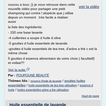
coucou a tous ;)) je vous retrouve dans cette
voir la vidéo
nouvelle vidéo pour partager une petit
shampoing qui contre l alopécie que j utilise
depuis un moment . très facile a réaliser
aussi
la liste des ingrédients:
- 150 une base lavante
-4 cuillerées a soupe d huile d olive
-5 gouttes d huile essentiels de lavande
-gouttes d huile essentiels de tea tree, d'arbre a thé c est la
même chose
5 gouttes d essence alimentaire de votre choix ( facultatif)
et voilaa!!!!
Voir la suite
Par :
POUPOUNE BEAUTÉ
Thèmes liés :
/
gouttes huiles
essence d'huile de lavande
essentielles
/
/
huile essentielle de tea tree utilisation
essence d
/
huile
huiles essentielles arbre a the utilisation
Haut de page
Huile essentielle de lavande