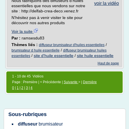
Nous fabriquons des diffuseurs d'huiles
voir la vidéo
essentielles que nous vendons sur notre
site : http://delfab-crea-deco.venez.fr
N'hésitez pas à venir visiter le site pour
découvrir nos autres produits
Voir la suite
Par :
ramsesdu83
Thèmes liés :
/
diffuseur brumisateur d'huiles essentielles
/
brumisateur d huile essentielle
diffuseur brumisateur huiles
/
site d'huile essentielle
/
site huile essentielle
essentielles
Haut de page
1 - 10 de 45 Vidéos
Page : Première | < Précédente |
Suivante
> |
Dernière
0
|
1
|
2
|
3
|
4
Sous-rubriques
diffuseur
brumisateur