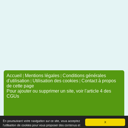
Accueil
|
Mentions légales
|
Conditions générales
d'utilisation
|
Utilisation des cookies
|
Contact à propos
de cette page
Pour ajouter ou supprimer un site, voir l'article 4 des
CGUs
En poursuivant votre navigation sur ce site, vous acceptez
X
l'utilisation de cookies pour vous proposer des contenus et