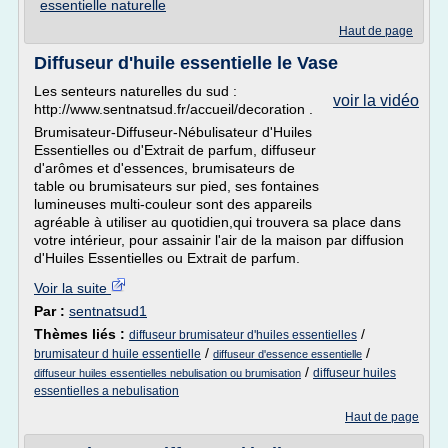
essentielle naturelle
Haut de page
Diffuseur d'huile essentielle le Vase
Les senteurs naturelles du sud :
voir la vidéo
http://www.sentnatsud.fr/accueil/decoration .
Brumisateur-Diffuseur-Nébulisateur d'Huiles
Essentielles ou d'Extrait de parfum, diffuseur
d'arômes et d'essences, brumisateurs de
table ou brumisateurs sur pied, ses fontaines
lumineuses multi-couleur sont des appareils
agréable à utiliser au quotidien,qui trouvera sa place dans
votre intérieur, pour assainir l'air de la maison par diffusion
d'Huiles Essentielles ou Extrait de parfum.
Voir la suite
Par :
sentnatsud1
Thèmes liés :
/
diffuseur brumisateur d'huiles essentielles
/
/
brumisateur d huile essentielle
diffuseur d'essence essentielle
/
diffuseur huiles
diffuseur huiles essentielles nebulisation ou brumisation
essentielles a nebulisation
Haut de page