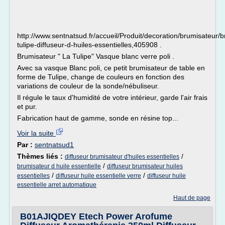
http://www.sentnatsud.fr/accueil/Produit/decoration/brumisateur/
tulipe-diffuseur-d-huiles-essentielles,405908 .
Brumisateur " La Tulipe" Vasque blanc verre poli .
Avec sa vasque Blanc poli, ce petit brumisateur de table en
forme de Tulipe, change de couleurs en fonction des
variations de couleur de la sonde/nébuliseur.
Il régule le taux d'humidité de votre intérieur, garde l'air frais
et pur.
Fabrication haut de gamme, sonde en résine top...
Voir la suite
Par :
sentnatsud1
Thèmes liés :
/
diffuseur brumisateur d'huiles essentielles
/
brumisateur d huile essentielle
diffuseur brumisateur huiles
/
/
essentielles
diffuseur huile essentielle verre
diffuseur huile
essentielle arret automatique
Haut de page
B01AJIQDEY Etech Power Arofume