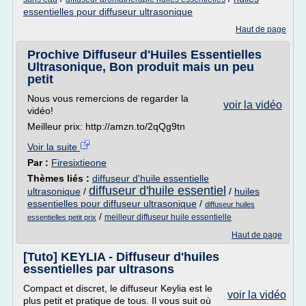
essentielles pour diffuseur ultrasonique
Haut de page
Prochive Diffuseur d'Huiles Essentielles
Ultrasonique, Bon produit mais un peu
petit
Nous vous remercions de regarder la
voir la vidéo
vidéo!
Meilleur prix: http://amzn.to/2qQg9tn
Voir la suite
Par :
Firesixtieone
Thèmes liés :
diffuseur d'huile essentielle
diffuseur d'huile essentiel
ultrasonique
/
/
huiles
essentielles pour diffuseur ultrasonique
/
diffuseur huiles
/
meilleur diffuseur huile essentielle
essentielles petit prix
Haut de page
[Tuto] KEYLIA - Diffuseur d'huiles
essentielles par ultrasons
Compact et discret, le diffuseur Keylia est le
voir la vidéo
plus petit et pratique de tous. Il vous suit où