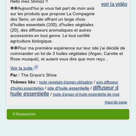
Hello mes Shinizz !!
voir la vidéo
❁❁Aujourd'hui je vous fait part de mon avis
sur les produits que propose La Compagnie
des Sens, un site offrant un large choix
d'huiles essentiels (100); d'huiles végétales
(20), des diffuseurs aromatiques et autres
accessoires en tout genre. Le tout certifié
agriculture biologique.
❁❁Pour ma première expérience sur leur site j'ai décidé de
commander un lot de 3 huiles végétales (Argan, Carotte et
Rose musqué), et autant vous dire que mon reçu...
Voir la suite
Par :
The Grace's Shine
Thèmes liés :
/
huile vegetale d'argan utilisation
avis diffuseur
diffuseur d
/
site d'huile essentielle
/
d'huiles essentielles
huile essentielle
/
huile d'argan et huile essentielle de rose
Haut de page
9 Ressources