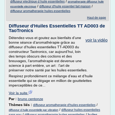
/
diffuseur electrique d huile essentielles
aromatherapie diffuseur huile
/
/
diffuseur d'huile essentiel fait maison
essentielle electrique
diffuseur aromatherapie huiles essentielles
Haut de page
Diffuseur d'Huiles Essentielles TT AD003 de
TaoTronics
Détendez-vous et goutez aux bienfaits d’une
voir la vidéo
bonne séance d’aromathérapie grâce au
diffuseur d’huiles essentielles TT-AD003 du
constructeur Taotronics, car aujourd’hui, loin
des temps obscurs des coctions et des
breuvages, l’aromathérapie est devenue une
science à part entière, un art : l’art de
préserver notre santé par les huiles essentielles.
Respirez profondément ce mélange d’eau et d’huile
essentielle qui se dégage en million de gouttelettes
imperceptibles de ce...
Voir la suite
Par :
bruno centonze
Thèmes liés :
/
diffuseur aromatherapie d'huiles essentielles
/
diffuseur huiles essentielles
diffuseur d huile essentielle par vibration
/
/
huiles
sans eau
diffuseur aromatherapie huiles essentielles