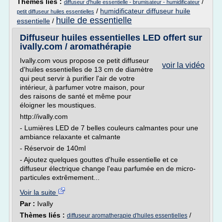
Thèmes liés :
/
diffuseur d'huile essentielle - brumisateur - humidificateur
/
humidificateur diffuseur huile
petit diffuseur huiles essentielles
huile de essentielle
essentielle
/
Diffuseur huiles essentielles LED offert sur
ivally.com / aromathérapie
Ivally.com vous propose ce petit diffuseur
voir la vidéo
d'huiles essentielles de 13 cm de diamètre
qui peut servir à purifier l'air de votre
intérieur, à parfumer votre maison, pour
des raisons de santé et même pour
éloigner les moustiques.
http://ivally.com
- Lumières LED de 7 belles couleurs calmantes pour une
ambiance relaxante et calmante
- Réservoir de 140ml
- Ajoutez quelques gouttes d'huile essentielle et ce
diffuseur électrique change l'eau parfumée en de micro-
particules extrêmement...
Voir la suite
Par :
Ivally
Thèmes liés :
/
diffuseur aromatherapie d'huiles essentielles