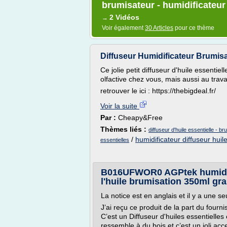
brumisateur - humidificateur
2 Vidéos
→
Voir également
30 Articles
pour ce thème
Diffuseur Humidificateur Brumisat
Ce jolie petit diffuseur d'huile essentie
olfactive chez vous, mais aussi au trava
retrouver le ici : https://thebigdeal.fr/
Voir la suite
Par :
Cheapy&Free
Thèmes liés :
diffuseur d'huile essentielle - b
/
humidificateur diffuseur huile
essentielles
B016UFWOR0 AGPtek humidifica
l'huile brumisation 350ml gr
La notice est en anglais et il y a une se
J’ai reçu ce produit de la part du fourn
C’est un Diffuseur d'huiles essentielles 
ressemble à du bois et c’est un joli acce