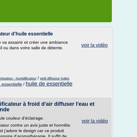
eur d'huile essentielle
lle va assainir et créer une ambiance
voir la vidéo
il ou dans votre salle de détente.
/
rumisateur - humidificateur
petit diffuseur huiles
huile de essentielle
 essentielle
/
teur à froid d'air diffuser l'eau et
ande
ule couleur d’éclairage.
voir la vidéo
isseur contre un avis juste et honnête.
et j’adore le design car ce produit
ssoire d’aromathérapie. Il suffit de